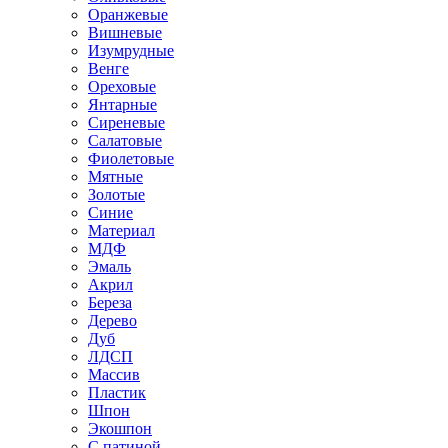
Оранжевые
Вишневые
Изумрудные
Венге
Ореховые
Янтарные
Сиреневые
Салатовые
Фиолетовые
Мятные
Золотые
Синие
Материал
МДФ
Эмаль
Акрил
Береза
Дерево
Дуб
ЛДСП
Массив
Пластик
Шпон
Экошпон
С патиной