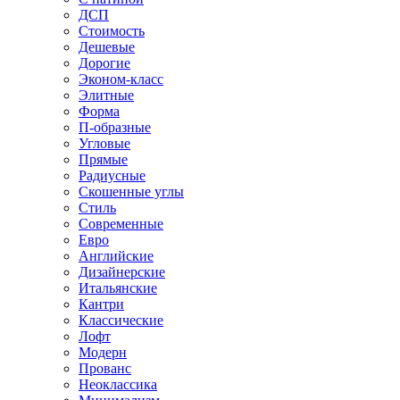
ДСП
Стоимость
Дешевые
Дорогие
Эконом-класс
Элитные
Форма
П-образные
Угловые
Прямые
Радиусные
Скошенные углы
Стиль
Современные
Евро
Английские
Дизайнерские
Итальянские
Кантри
Классические
Лофт
Модерн
Прованс
Неоклассика