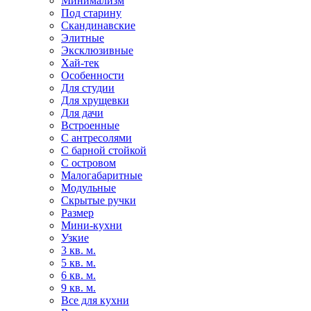
Минимализм
Под старину
Скандинавские
Элитные
Эксклюзивные
Хай-тек
Особенности
Для студии
Для хрущевки
Для дачи
Встроенные
С антресолями
С барной стойкой
С островом
Малогабаритные
Модульные
Скрытые ручки
Размер
Мини-кухни
Узкие
3 кв. м.
5 кв. м.
6 кв. м.
9 кв. м.
Все для кухни