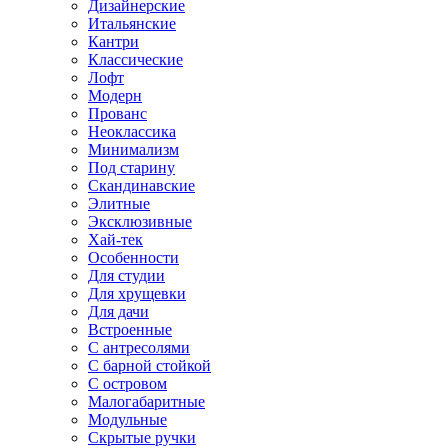
Дизайнерские
Итальянские
Кантри
Классические
Лофт
Модерн
Прованс
Неоклассика
Минимализм
Под старину
Скандинавские
Элитные
Эксклюзивные
Хай-тек
Особенности
Для студии
Для хрущевки
Для дачи
Встроенные
С антресолями
С барной стойкой
С островом
Малогабаритные
Модульные
Скрытые ручки