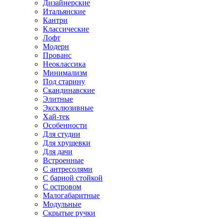
Дизайнерские
Итальянские
Кантри
Классические
Лофт
Модерн
Прованс
Неоклассика
Минимализм
Под старину
Скандинавские
Элитные
Эксклюзивные
Хай-тек
Особенности
Для студии
Для хрущевки
Для дачи
Встроенные
С антресолями
С барной стойкой
С островом
Малогабаритные
Модульные
Скрытые ручки