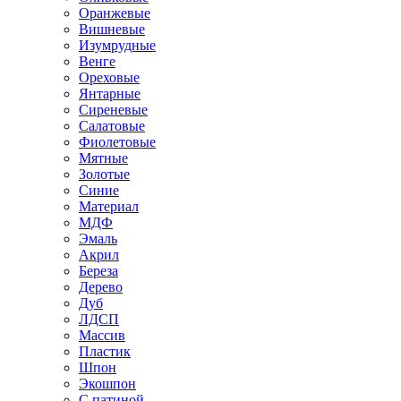
Оранжевые
Вишневые
Изумрудные
Венге
Ореховые
Янтарные
Сиреневые
Салатовые
Фиолетовые
Мятные
Золотые
Синие
Материал
МДФ
Эмаль
Акрил
Береза
Дерево
Дуб
ЛДСП
Массив
Пластик
Шпон
Экошпон
С патиной