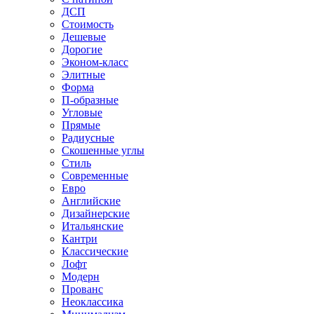
ДСП
Стоимость
Дешевые
Дорогие
Эконом-класс
Элитные
Форма
П-образные
Угловые
Прямые
Радиусные
Скошенные углы
Стиль
Современные
Евро
Английские
Дизайнерские
Итальянские
Кантри
Классические
Лофт
Модерн
Прованс
Неоклассика