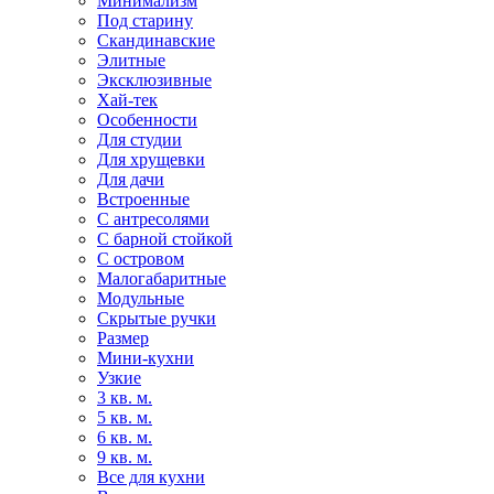
Минимализм
Под старину
Скандинавские
Элитные
Эксклюзивные
Хай-тек
Особенности
Для студии
Для хрущевки
Для дачи
Встроенные
С антресолями
С барной стойкой
С островом
Малогабаритные
Модульные
Скрытые ручки
Размер
Мини-кухни
Узкие
3 кв. м.
5 кв. м.
6 кв. м.
9 кв. м.
Все для кухни