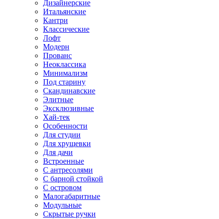
Дизайнерские
Итальянские
Кантри
Классические
Лофт
Модерн
Прованс
Неоклассика
Минимализм
Под старину
Скандинавские
Элитные
Эксклюзивные
Хай-тек
Особенности
Для студии
Для хрущевки
Для дачи
Встроенные
С антресолями
С барной стойкой
С островом
Малогабаритные
Модульные
Скрытые ручки