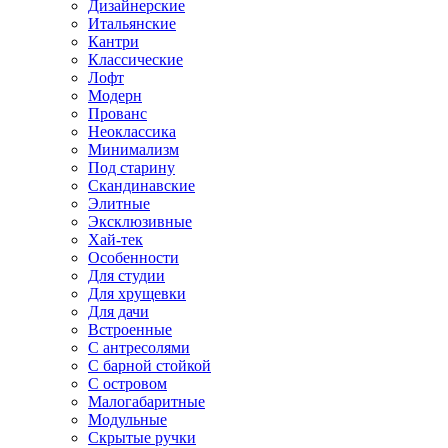
Дизайнерские
Итальянские
Кантри
Классические
Лофт
Модерн
Прованс
Неоклассика
Минимализм
Под старину
Скандинавские
Элитные
Эксклюзивные
Хай-тек
Особенности
Для студии
Для хрущевки
Для дачи
Встроенные
С антресолями
С барной стойкой
С островом
Малогабаритные
Модульные
Скрытые ручки