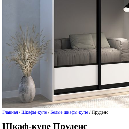
Главная
/
Шкафы-купе
/
Белые шкафы-купе
/ Пруденс
Шкаф-купе Пруденс