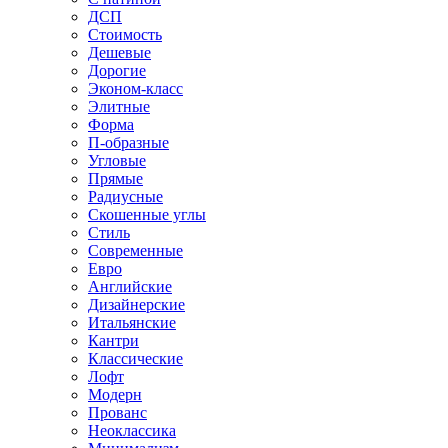
ДСП
Стоимость
Дешевые
Дорогие
Эконом-класс
Элитные
Форма
П-образные
Угловые
Прямые
Радиусные
Скошенные углы
Стиль
Современные
Евро
Английские
Дизайнерские
Итальянские
Кантри
Классические
Лофт
Модерн
Прованс
Неоклассика