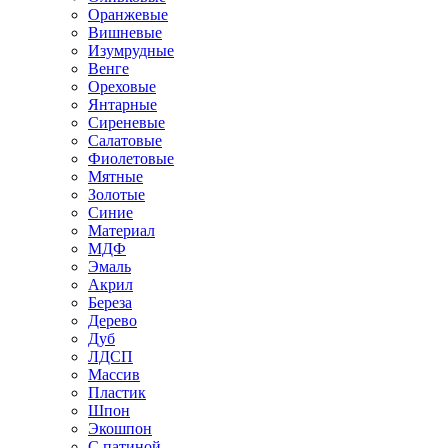
Оранжевые
Вишневые
Изумрудные
Венге
Ореховые
Янтарные
Сиреневые
Салатовые
Фиолетовые
Мятные
Золотые
Синие
Материал
МДФ
Эмаль
Акрил
Береза
Дерево
Дуб
ЛДСП
Массив
Пластик
Шпон
Экошпон
С патиной