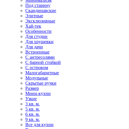
Минимализм
Под старину
Скандинавские
Элитные
Эксклюзивные
Хай-тек
Особенности
Для студии
Для хрущевки
Для дачи
Встроенные
С антресолями
С барной стойкой
С островом
Малогабаритные
Модульные
Скрытые ручки
Размер
Мини-кухни
Узкие
3 кв. м.
5 кв. м.
6 кв. м.
9 кв. м.
Все для кухни