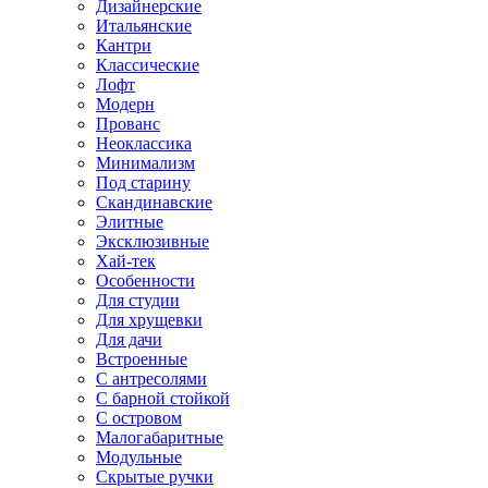
Дизайнерские
Итальянские
Кантри
Классические
Лофт
Модерн
Прованс
Неоклассика
Минимализм
Под старину
Скандинавские
Элитные
Эксклюзивные
Хай-тек
Особенности
Для студии
Для хрущевки
Для дачи
Встроенные
С антресолями
С барной стойкой
С островом
Малогабаритные
Модульные
Скрытые ручки