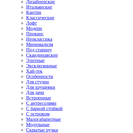
Дизайнерские
Итальянские
Кантри
Классические
Лофт
Модерн
Прованс
Неоклассика
Минимализм
Под старину
Скандинавские
Элитные
Эксклюзивные
Хай-тек
Особенности
Для студии
Для хрущевки
Для дачи
Встроенные
С антресолями
С барной стойкой
С островом
Малогабаритные
Модульные
Скрытые ручки