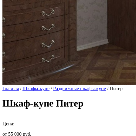
Главная
/
Шкафы-купе
/
Раздвижные шкафы-купе
/ Питер
Шкаф-купе Питер
Цена:
от 55 000
руб.