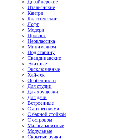
Дизайнерские
Итальянские
Кантри
Классические
Лофт
Модерн
Прованс
Неоклассика
Минимализм
Под старину
Скандинавские
Элитные
Эксклюзивные
Хай-тек
Особенности
Для студии
Для хрущевки
Для дачи
Встроенные
С антресолями
С барной стойкой
С островом
Малогабаритные
Модульные
Скрытые ручки