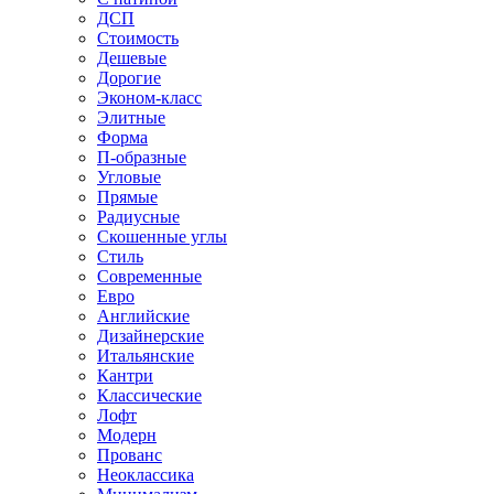
ДСП
Стоимость
Дешевые
Дорогие
Эконом-класс
Элитные
Форма
П-образные
Угловые
Прямые
Радиусные
Скошенные углы
Стиль
Современные
Евро
Английские
Дизайнерские
Итальянские
Кантри
Классические
Лофт
Модерн
Прованс
Неоклассика