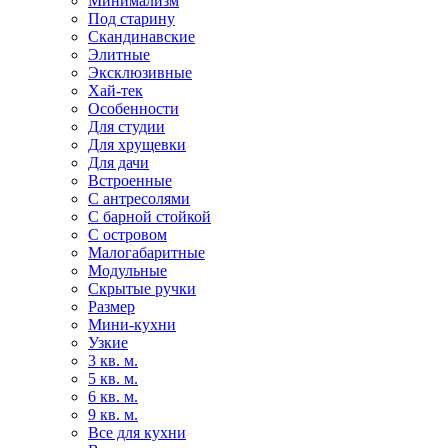
Минимализм
Под старину
Скандинавские
Элитные
Эксклюзивные
Хай-тек
Особенности
Для студии
Для хрущевки
Для дачи
Встроенные
С антресолями
С барной стойкой
С островом
Малогабаритные
Модульные
Скрытые ручки
Размер
Мини-кухни
Узкие
3 кв. м.
5 кв. м.
6 кв. м.
9 кв. м.
Все для кухни