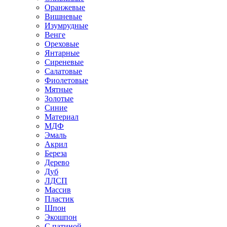
Оранжевые
Вишневые
Изумрудные
Венге
Ореховые
Янтарные
Сиреневые
Салатовые
Фиолетовые
Мятные
Золотые
Синие
Материал
МДФ
Эмаль
Акрил
Береза
Дерево
Дуб
ЛДСП
Массив
Пластик
Шпон
Экошпон
С патиной