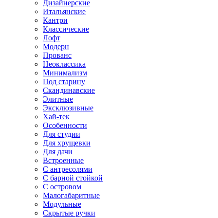
Дизайнерские
Итальянские
Кантри
Классические
Лофт
Модерн
Прованс
Неоклассика
Минимализм
Под старину
Скандинавские
Элитные
Эксклюзивные
Хай-тек
Особенности
Для студии
Для хрущевки
Для дачи
Встроенные
С антресолями
С барной стойкой
С островом
Малогабаритные
Модульные
Скрытые ручки