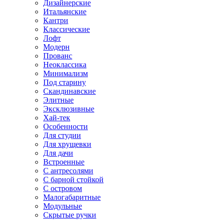
Дизайнерские
Итальянские
Кантри
Классические
Лофт
Модерн
Прованс
Неоклассика
Минимализм
Под старину
Скандинавские
Элитные
Эксклюзивные
Хай-тек
Особенности
Для студии
Для хрущевки
Для дачи
Встроенные
С антресолями
С барной стойкой
С островом
Малогабаритные
Модульные
Скрытые ручки