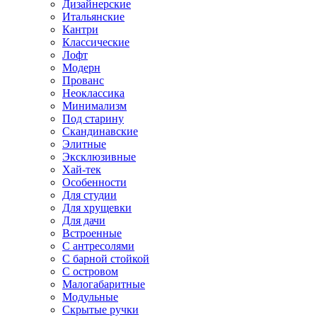
Дизайнерские
Итальянские
Кантри
Классические
Лофт
Модерн
Прованс
Неоклассика
Минимализм
Под старину
Скандинавские
Элитные
Эксклюзивные
Хай-тек
Особенности
Для студии
Для хрущевки
Для дачи
Встроенные
С антресолями
С барной стойкой
С островом
Малогабаритные
Модульные
Скрытые ручки