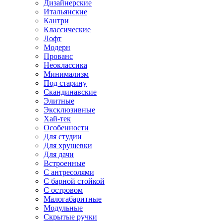
Дизайнерские
Итальянские
Кантри
Классические
Лофт
Модерн
Прованс
Неоклассика
Минимализм
Под старину
Скандинавские
Элитные
Эксклюзивные
Хай-тек
Особенности
Для студии
Для хрущевки
Для дачи
Встроенные
С антресолями
С барной стойкой
С островом
Малогабаритные
Модульные
Скрытые ручки