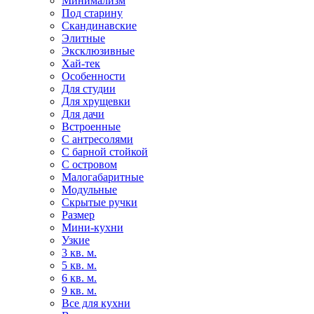
Минимализм
Под старину
Скандинавские
Элитные
Эксклюзивные
Хай-тек
Особенности
Для студии
Для хрущевки
Для дачи
Встроенные
С антресолями
С барной стойкой
С островом
Малогабаритные
Модульные
Скрытые ручки
Размер
Мини-кухни
Узкие
3 кв. м.
5 кв. м.
6 кв. м.
9 кв. м.
Все для кухни