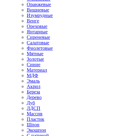
Оранжевые
Вишневые
Изумрудные
Венге
Ореховые
Янтарные
Сиреневые
Салатовые
Фиолетовые
Мятные
Золотые
Синие
Материал
МДФ
Эмаль
Акрил
Береза
Дерево
Дуб
ЛДСП
Массив
Пластик
Шпон
Экошпон
С патиной