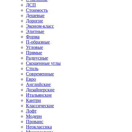
ДСП
Стоимость
Дешевые
Дорогие
Эконом-класс
Элитные
Форма
П-образные
Угловые
Прямые
Радиусные
Скошенные углы
Стиль
Современные
Евро
Английские
Дизайнерские
Итальянские
Кантри
Классические
Лофт
Модерн
Прованс
Неоклассика