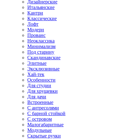
Дизайнерские
Итальянские
Кантри
Классические
Лофт
Модерн
Прованс
Неоклассика
Минимализм
Под старину
Скандинавские
Элитные
Эксклюзивные
Хай-тек
Особенности
Для студии
Для хрущевки
Для дачи
Встроенные
С антресолями
С барной стойкой
С островом
Малогабаритные
Модульные
Скрытые ручки