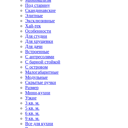
Минимализм
Под старину
Скандинавские
Элитные
Эксклюзивные
Хай-тек
Особенности
Для студии
Для хрущевки
Для дачи
Встроенные
С антресолями
С барной стойкой
С островом
Малогабаритные
Модульные
Скрытые ручки
Размер
Мини-кухни
Узкие
3 кв. м.
5 кв. м.
6 кв. м.
9 кв. м.
Все для кухни