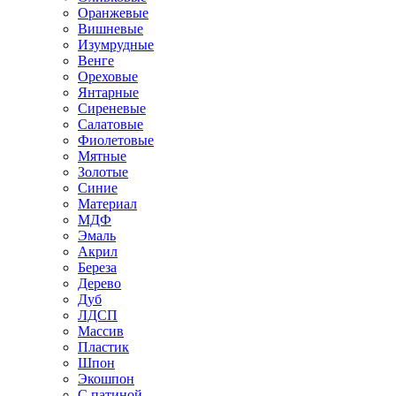
Оранжевые
Вишневые
Изумрудные
Венге
Ореховые
Янтарные
Сиреневые
Салатовые
Фиолетовые
Мятные
Золотые
Синие
Материал
МДФ
Эмаль
Акрил
Береза
Дерево
Дуб
ЛДСП
Массив
Пластик
Шпон
Экошпон
С патиной