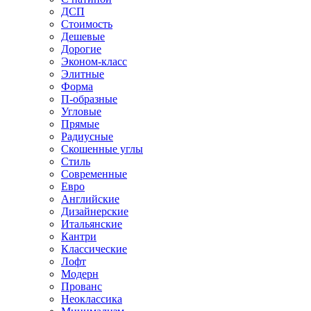
ДСП
Стоимость
Дешевые
Дорогие
Эконом-класс
Элитные
Форма
П-образные
Угловые
Прямые
Радиусные
Скошенные углы
Стиль
Современные
Евро
Английские
Дизайнерские
Итальянские
Кантри
Классические
Лофт
Модерн
Прованс
Неоклассика