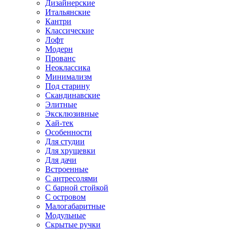
Дизайнерские
Итальянские
Кантри
Классические
Лофт
Модерн
Прованс
Неоклассика
Минимализм
Под старину
Скандинавские
Элитные
Эксклюзивные
Хай-тек
Особенности
Для студии
Для хрущевки
Для дачи
Встроенные
С антресолями
С барной стойкой
С островом
Малогабаритные
Модульные
Скрытые ручки