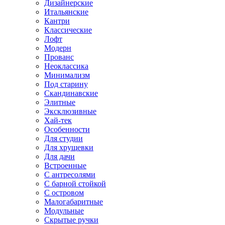
Дизайнерские
Итальянские
Кантри
Классические
Лофт
Модерн
Прованс
Неоклассика
Минимализм
Под старину
Скандинавские
Элитные
Эксклюзивные
Хай-тек
Особенности
Для студии
Для хрущевки
Для дачи
Встроенные
С антресолями
С барной стойкой
С островом
Малогабаритные
Модульные
Скрытые ручки