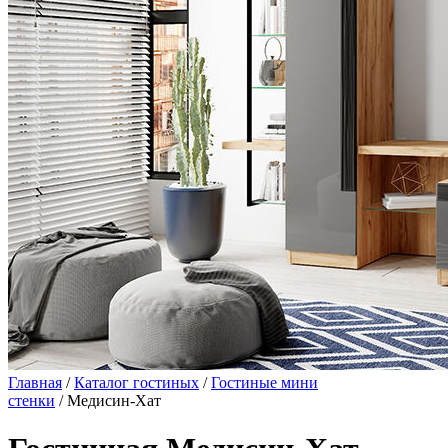
Главная
/
Каталог гостиных
/
Гостиные мини
стенки
/ Медисин-Хат