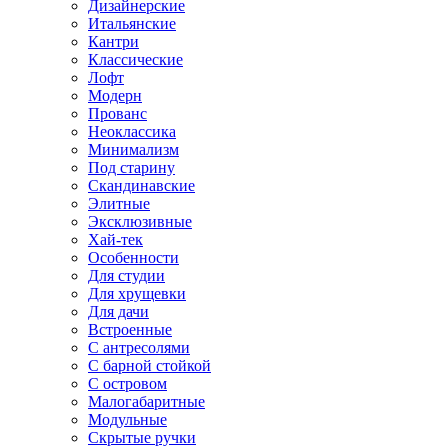
Дизайнерские
Итальянские
Кантри
Классические
Лофт
Модерн
Прованс
Неоклассика
Минимализм
Под старину
Скандинавские
Элитные
Эксклюзивные
Хай-тек
Особенности
Для студии
Для хрущевки
Для дачи
Встроенные
С антресолями
С барной стойкой
С островом
Малогабаритные
Модульные
Скрытые ручки