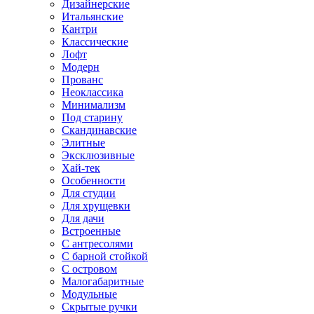
Дизайнерские
Итальянские
Кантри
Классические
Лофт
Модерн
Прованс
Неоклассика
Минимализм
Под старину
Скандинавские
Элитные
Эксклюзивные
Хай-тек
Особенности
Для студии
Для хрущевки
Для дачи
Встроенные
С антресолями
С барной стойкой
С островом
Малогабаритные
Модульные
Скрытые ручки