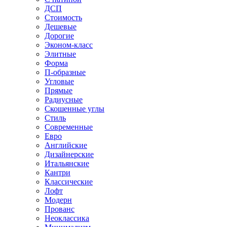
ДСП
Стоимость
Дешевые
Дорогие
Эконом-класс
Элитные
Форма
П-образные
Угловые
Прямые
Радиусные
Скошенные углы
Стиль
Современные
Евро
Английские
Дизайнерские
Итальянские
Кантри
Классические
Лофт
Модерн
Прованс
Неоклассика