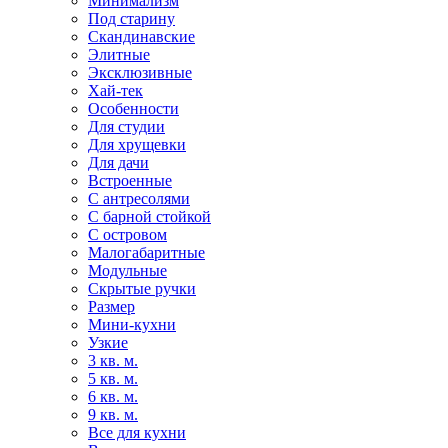
Минимализм
Под старину
Скандинавские
Элитные
Эксклюзивные
Хай-тек
Особенности
Для студии
Для хрущевки
Для дачи
Встроенные
С антресолями
С барной стойкой
С островом
Малогабаритные
Модульные
Скрытые ручки
Размер
Мини-кухни
Узкие
3 кв. м.
5 кв. м.
6 кв. м.
9 кв. м.
Все для кухни