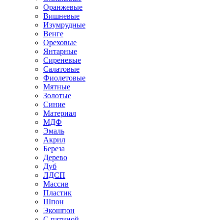
Оранжевые
Вишневые
Изумрудные
Венге
Ореховые
Янтарные
Сиреневые
Салатовые
Фиолетовые
Мятные
Золотые
Синие
Материал
МДФ
Эмаль
Акрил
Береза
Дерево
Дуб
ЛДСП
Массив
Пластик
Шпон
Экошпон
С патиной