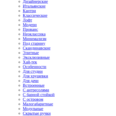
Дизайнерские
Итальянские
Кантри
Классические
Лофт
Модерн
Прованс
Неоклассика
Минимализм
Под старину
Скандинавские
Элитные
Эксклюзивные
Хай-тек
Особенности
Для студии
Для хрущевки
Для дачи
Встроенные
С антресолями
С барной стойкой
С островом
Малогабаритные
Модульные
Скрытые ручки