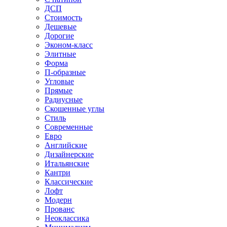
ДСП
Стоимость
Дешевые
Дорогие
Эконом-класс
Элитные
Форма
П-образные
Угловые
Прямые
Радиусные
Скошенные углы
Стиль
Современные
Евро
Английские
Дизайнерские
Итальянские
Кантри
Классические
Лофт
Модерн
Прованс
Неоклассика