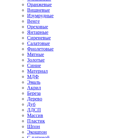
Оранжевые
Вишневые
Изумрудные
Венге
Ореховые
Янтарные
Сиреневые
Салатовые
Фиолетовые
Мятные
Золотые
Синие
Материал
МДФ
Эмаль
Акрил
Береза
Дерево
Дуб
ЛДСП
Массив
Пластик
Шпон
Экошпон
С патиной