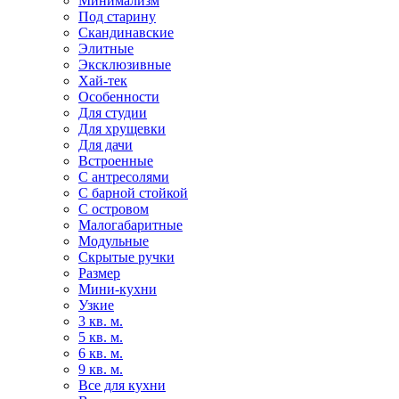
Минимализм
Под старину
Скандинавские
Элитные
Эксклюзивные
Хай-тек
Особенности
Для студии
Для хрущевки
Для дачи
Встроенные
С антресолями
С барной стойкой
С островом
Малогабаритные
Модульные
Скрытые ручки
Размер
Мини-кухни
Узкие
3 кв. м.
5 кв. м.
6 кв. м.
9 кв. м.
Все для кухни