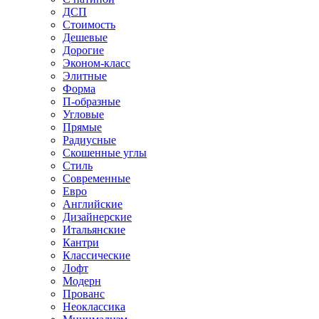
ДСП
Стоимость
Дешевые
Дорогие
Эконом-класс
Элитные
Форма
П-образные
Угловые
Прямые
Радиусные
Скошенные углы
Стиль
Современные
Евро
Английские
Дизайнерские
Итальянские
Кантри
Классические
Лофт
Модерн
Прованс
Неоклассика