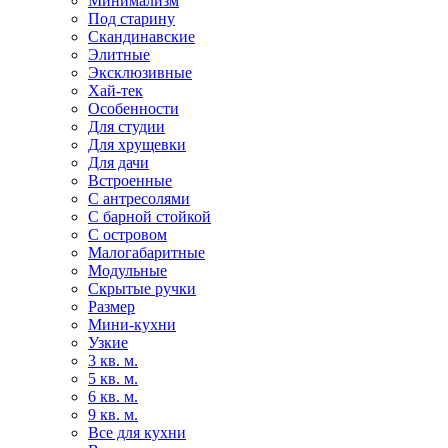
Минимализм
Под старину
Скандинавские
Элитные
Эксклюзивные
Хай-тек
Особенности
Для студии
Для хрущевки
Для дачи
Встроенные
С антресолями
С барной стойкой
С островом
Малогабаритные
Модульные
Скрытые ручки
Размер
Мини-кухни
Узкие
3 кв. м.
5 кв. м.
6 кв. м.
9 кв. м.
Все для кухни