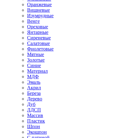
Оранжевые
Вишневые
Изумрудные
Венге
Ореховые
Янтарные
Сиреневые
Салатовые
Фиолетовые
Мятные
Золотые
Синие
Материал
МДФ
Эмаль
Акрил
Береза
Дерево
Дуб
ЛДСП
Массив
Пластик
Шпон
Экошпон
С патиной