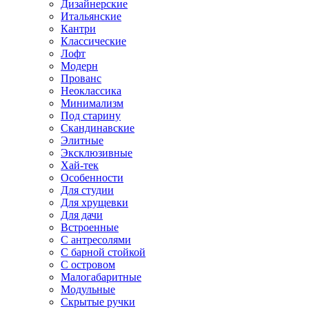
Дизайнерские
Итальянские
Кантри
Классические
Лофт
Модерн
Прованс
Неоклассика
Минимализм
Под старину
Скандинавские
Элитные
Эксклюзивные
Хай-тек
Особенности
Для студии
Для хрущевки
Для дачи
Встроенные
С антресолями
С барной стойкой
С островом
Малогабаритные
Модульные
Скрытые ручки