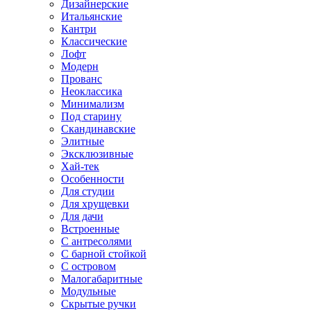
Дизайнерские
Итальянские
Кантри
Классические
Лофт
Модерн
Прованс
Неоклассика
Минимализм
Под старину
Скандинавские
Элитные
Эксклюзивные
Хай-тек
Особенности
Для студии
Для хрущевки
Для дачи
Встроенные
С антресолями
С барной стойкой
С островом
Малогабаритные
Модульные
Скрытые ручки