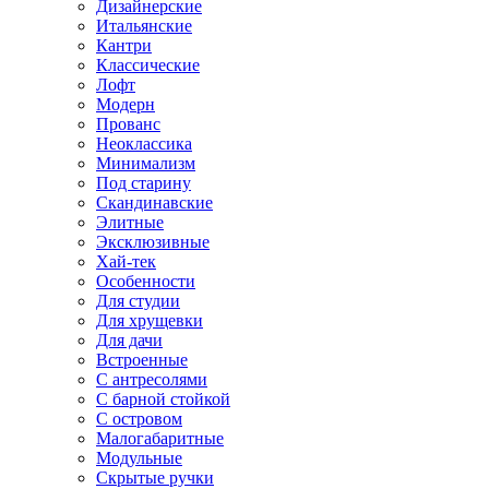
Дизайнерские
Итальянские
Кантри
Классические
Лофт
Модерн
Прованс
Неоклассика
Минимализм
Под старину
Скандинавские
Элитные
Эксклюзивные
Хай-тек
Особенности
Для студии
Для хрущевки
Для дачи
Встроенные
С антресолями
С барной стойкой
С островом
Малогабаритные
Модульные
Скрытые ручки