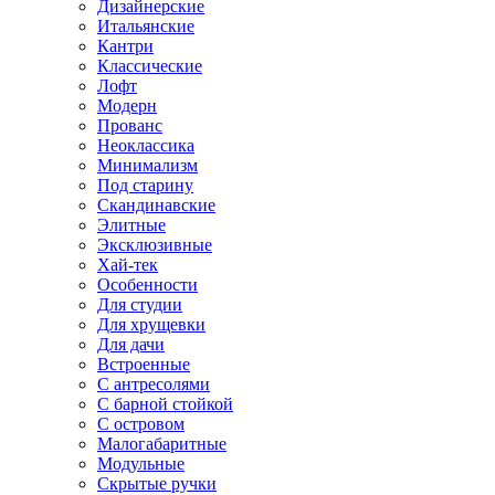
Дизайнерские
Итальянские
Кантри
Классические
Лофт
Модерн
Прованс
Неоклассика
Минимализм
Под старину
Скандинавские
Элитные
Эксклюзивные
Хай-тек
Особенности
Для студии
Для хрущевки
Для дачи
Встроенные
С антресолями
С барной стойкой
С островом
Малогабаритные
Модульные
Скрытые ручки