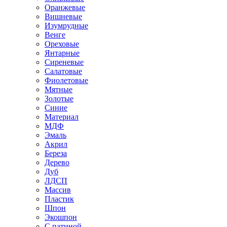
Оранжевые
Вишневые
Изумрудные
Венге
Ореховые
Янтарные
Сиреневые
Салатовые
Фиолетовые
Мятные
Золотые
Синие
Материал
МДФ
Эмаль
Акрил
Береза
Дерево
Дуб
ЛДСП
Массив
Пластик
Шпон
Экошпон
С патиной