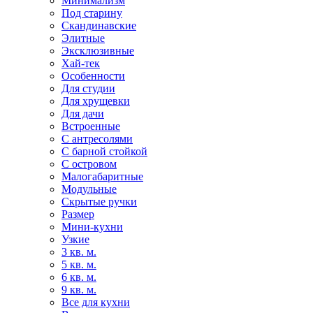
Минимализм
Под старину
Скандинавские
Элитные
Эксклюзивные
Хай-тек
Особенности
Для студии
Для хрущевки
Для дачи
Встроенные
С антресолями
С барной стойкой
С островом
Малогабаритные
Модульные
Скрытые ручки
Размер
Мини-кухни
Узкие
3 кв. м.
5 кв. м.
6 кв. м.
9 кв. м.
Все для кухни