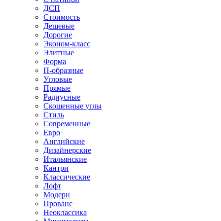
ДСП
Стоимость
Дешевые
Дорогие
Эконом-класс
Элитные
Форма
П-образные
Угловые
Прямые
Радиусные
Скошенные углы
Стиль
Современные
Евро
Английские
Дизайнерские
Итальянские
Кантри
Классические
Лофт
Модерн
Прованс
Неоклассика