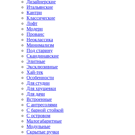
Дизайнерские
Итальянские
Кантри
Классические
Лофт
Модерн
Прованс
Неоклассика
Минимализм
Под старину
Скандинавские
Элитные
Эксклюзивные
Хай-тек
Особенности
Для студии
Для хрущевки
Для дачи
Встроенные
С антресолями
С барной стойкой
С островом
Малогабаритные
Модульные
Скрытые ручки