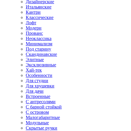
Дизайнерские
Итальянские
Кантри
Классические
Лофт
Модерн
Прованс
Неоклассика
Минимализм
Под старину
Скандинавские
Элитные
Эксклюзивные
Хай-тек
Особенности
Для студии
Для хрущевки
Для дачи
Встроенные
С антресолями
С барной стойкой
С островом
Малогабаритные
Модульные
Скрытые ручки