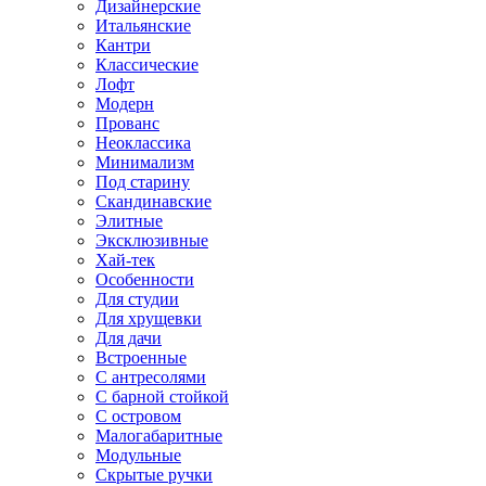
Дизайнерские
Итальянские
Кантри
Классические
Лофт
Модерн
Прованс
Неоклассика
Минимализм
Под старину
Скандинавские
Элитные
Эксклюзивные
Хай-тек
Особенности
Для студии
Для хрущевки
Для дачи
Встроенные
С антресолями
С барной стойкой
С островом
Малогабаритные
Модульные
Скрытые ручки