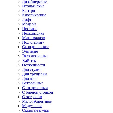
Дизайнерские
Итальянские
Кантри
Классические
Лофт
Модерн
Прованс
Неоклассика
Минимализм
Под старину
Скандинавские
Элитные
Эксклюзивные
Хай-тек
Особенности
Для студии
Для хрущевки
Для дачи
Встроенные
С антресолями
С барной стойкой
С островом
Малогабаритные
Модульные
Скрытые ручки