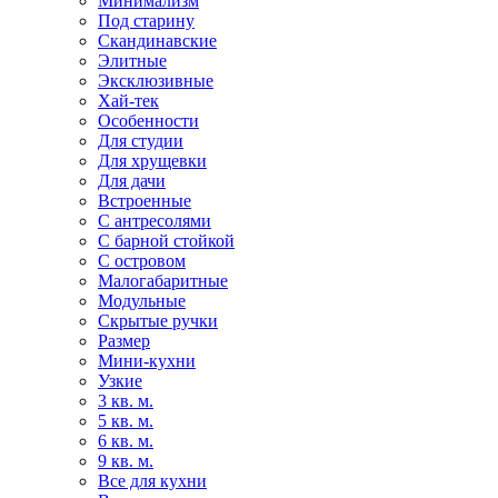
Минимализм
Под старину
Скандинавские
Элитные
Эксклюзивные
Хай-тек
Особенности
Для студии
Для хрущевки
Для дачи
Встроенные
С антресолями
С барной стойкой
С островом
Малогабаритные
Модульные
Скрытые ручки
Размер
Мини-кухни
Узкие
3 кв. м.
5 кв. м.
6 кв. м.
9 кв. м.
Все для кухни