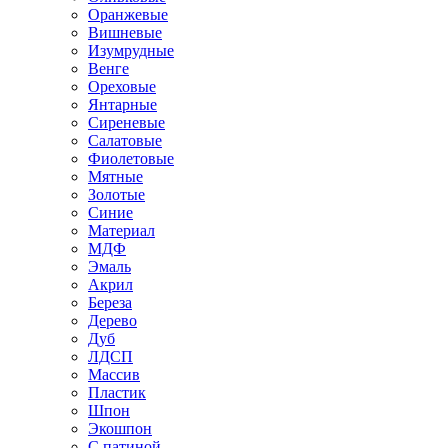
Оранжевые
Вишневые
Изумрудные
Венге
Ореховые
Янтарные
Сиреневые
Салатовые
Фиолетовые
Мятные
Золотые
Синие
Материал
МДФ
Эмаль
Акрил
Береза
Дерево
Дуб
ЛДСП
Массив
Пластик
Шпон
Экошпон
С патиной