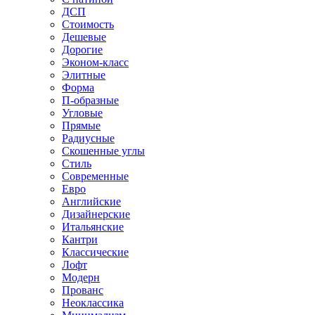
ДСП
Стоимость
Дешевые
Дорогие
Эконом-класс
Элитные
Форма
П-образные
Угловые
Прямые
Радиусные
Скошенные углы
Стиль
Современные
Евро
Английские
Дизайнерские
Итальянские
Кантри
Классические
Лофт
Модерн
Прованс
Неоклассика