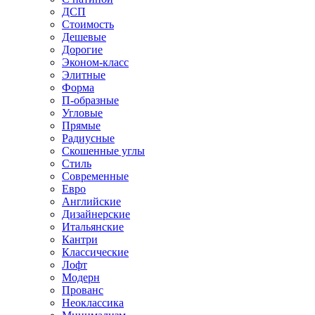
ДСП
Стоимость
Дешевые
Дорогие
Эконом-класс
Элитные
Форма
П-образные
Угловые
Прямые
Радиусные
Скошенные углы
Стиль
Современные
Евро
Английские
Дизайнерские
Итальянские
Кантри
Классические
Лофт
Модерн
Прованс
Неоклассика