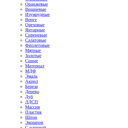
Оранжевые
Вишневые
Изумрудные
Венге
Ореховые
Янтарные
Сиреневые
Салатовые
Фиолетовые
Мятные
Золотые
Синие
Материал
МДФ
Эмаль
Акрил
Береза
Дерево
Дуб
ЛДСП
Массив
Пластик
Шпон
Экошпон
С патиной