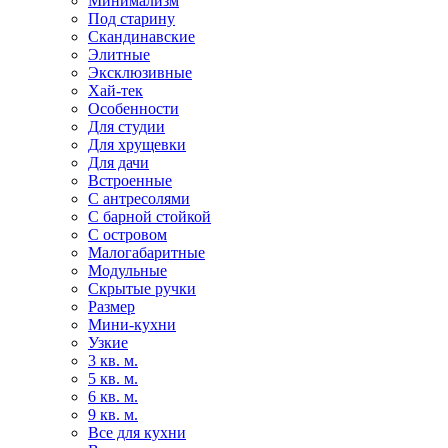
Минимализм
Под старину
Скандинавские
Элитные
Эксклюзивные
Хай-тек
Особенности
Для студии
Для хрущевки
Для дачи
Встроенные
С антресолями
С барной стойкой
С островом
Малогабаритные
Модульные
Скрытые ручки
Размер
Мини-кухни
Узкие
3 кв. м.
5 кв. м.
6 кв. м.
9 кв. м.
Все для кухни