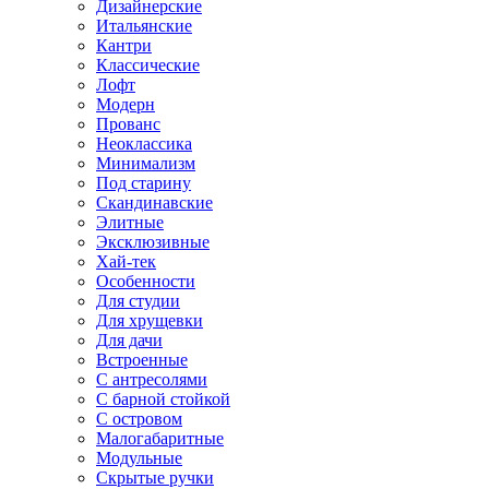
Дизайнерские
Итальянские
Кантри
Классические
Лофт
Модерн
Прованс
Неоклассика
Минимализм
Под старину
Скандинавские
Элитные
Эксклюзивные
Хай-тек
Особенности
Для студии
Для хрущевки
Для дачи
Встроенные
С антресолями
С барной стойкой
С островом
Малогабаритные
Модульные
Скрытые ручки