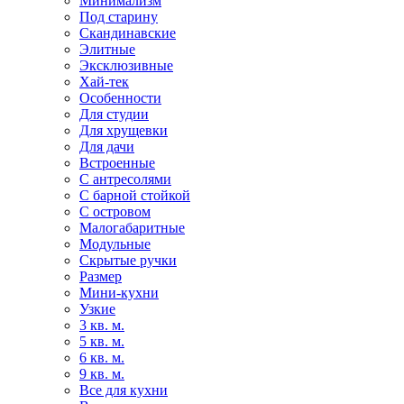
Минимализм
Под старину
Скандинавские
Элитные
Эксклюзивные
Хай-тек
Особенности
Для студии
Для хрущевки
Для дачи
Встроенные
С антресолями
С барной стойкой
С островом
Малогабаритные
Модульные
Скрытые ручки
Размер
Мини-кухни
Узкие
3 кв. м.
5 кв. м.
6 кв. м.
9 кв. м.
Все для кухни