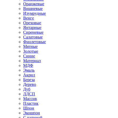
Оранжевые
Вишневые
Изумрудные
Венге
Ореховые
Янтарные
Сиреневые
Салатовые
Фиолетовые
Мятные
Золотые
Синие
Материал
МДФ
Эмаль
Акрил
Береза
Дерево
Дуб
ЛДСП
Массив
Пластик
Шпон
Экошпон
С патиной