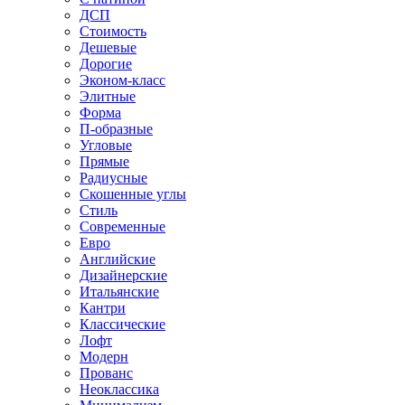
ДСП
Стоимость
Дешевые
Дорогие
Эконом-класс
Элитные
Форма
П-образные
Угловые
Прямые
Радиусные
Скошенные углы
Стиль
Современные
Евро
Английские
Дизайнерские
Итальянские
Кантри
Классические
Лофт
Модерн
Прованс
Неоклассика