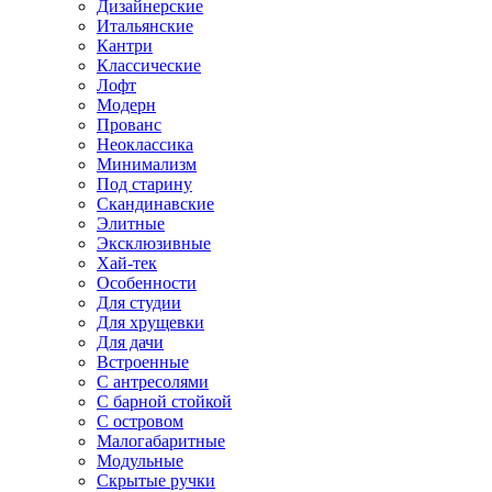
Дизайнерские
Итальянские
Кантри
Классические
Лофт
Модерн
Прованс
Неоклассика
Минимализм
Под старину
Скандинавские
Элитные
Эксклюзивные
Хай-тек
Особенности
Для студии
Для хрущевки
Для дачи
Встроенные
С антресолями
С барной стойкой
С островом
Малогабаритные
Модульные
Скрытые ручки