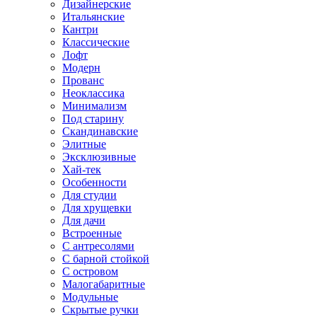
Дизайнерские
Итальянские
Кантри
Классические
Лофт
Модерн
Прованс
Неоклассика
Минимализм
Под старину
Скандинавские
Элитные
Эксклюзивные
Хай-тек
Особенности
Для студии
Для хрущевки
Для дачи
Встроенные
С антресолями
С барной стойкой
С островом
Малогабаритные
Модульные
Скрытые ручки