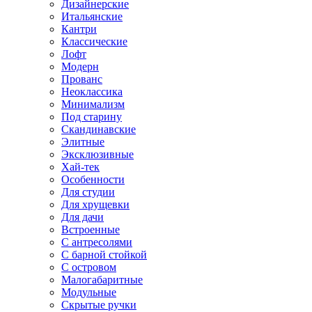
Дизайнерские
Итальянские
Кантри
Классические
Лофт
Модерн
Прованс
Неоклассика
Минимализм
Под старину
Скандинавские
Элитные
Эксклюзивные
Хай-тек
Особенности
Для студии
Для хрущевки
Для дачи
Встроенные
С антресолями
С барной стойкой
С островом
Малогабаритные
Модульные
Скрытые ручки