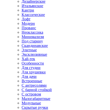
Дизайнерские
Итальянские
Кантри
Классические
Лофт
Модерн
Прованс
Неоклассика
Минимализм
Под старину
Скандинавские
Элитные
Эксклюзивные
Хай-тек
Особенности
Для студии
Для хрущевки
Для дачи
Встроенные
С антресолями
С барной стойкой
С островом
Малогабаритные
Модульные
Скрытые ручки