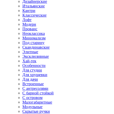
Дизайнерские
Итальянские
Кантри
Классические
Лофт
Модерн
Прованс
Неоклассика
Минимализм
Под старину
Скандинавские
Элитные
Эксклюзивные
Хай-тек
Особенности
Для студии
Для хрущевки
Для дачи
Встроенные
С антресолями
С барной стойкой
С островом
Малогабаритные
Модульные
Скрытые ручки