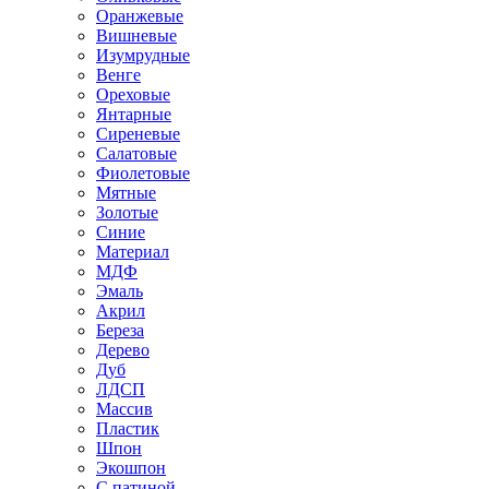
Оранжевые
Вишневые
Изумрудные
Венге
Ореховые
Янтарные
Сиреневые
Салатовые
Фиолетовые
Мятные
Золотые
Синие
Материал
МДФ
Эмаль
Акрил
Береза
Дерево
Дуб
ЛДСП
Массив
Пластик
Шпон
Экошпон
С патиной