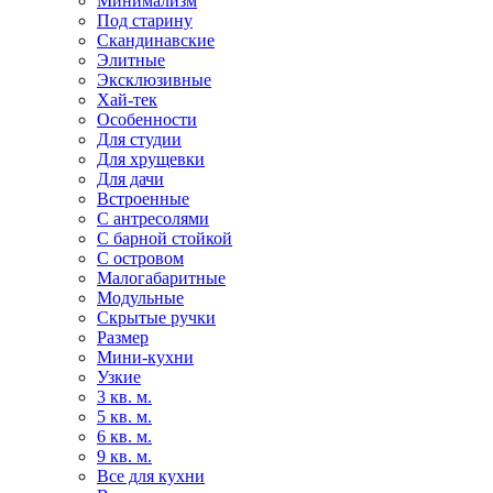
Минимализм
Под старину
Скандинавские
Элитные
Эксклюзивные
Хай-тек
Особенности
Для студии
Для хрущевки
Для дачи
Встроенные
С антресолями
С барной стойкой
С островом
Малогабаритные
Модульные
Скрытые ручки
Размер
Мини-кухни
Узкие
3 кв. м.
5 кв. м.
6 кв. м.
9 кв. м.
Все для кухни