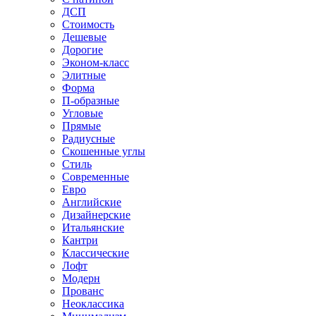
ДСП
Стоимость
Дешевые
Дорогие
Эконом-класс
Элитные
Форма
П-образные
Угловые
Прямые
Радиусные
Скошенные углы
Стиль
Современные
Евро
Английские
Дизайнерские
Итальянские
Кантри
Классические
Лофт
Модерн
Прованс
Неоклассика