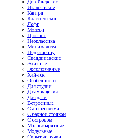
Дизайнерские
Итальянские
Кантри
Классические
Лофт
Модерн
Прованс
Неоклассика
Минимализм
Под старину
Скандинавские
Элитные
Эксклюзивные
Хай-тек
Особенности
Для студии
Для хрущевки
Для дачи
Встроенные
С антресолями
С барной стойкой
С островом
Малогабаритные
Модульные
Скрытые ручки