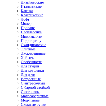
Дизайнерские
Итальянские
Кантри
Классические
Лофт
Модерн
Прованс
Неоклассика
Минимализм
Под старину
Скандинавские
Элитные
Эксклюзивные
Хай-тек
Особенности
Для студии
Для хрущевки
Для дачи
Встроенные
С антресолями
С барной стойкой
С островом
Малогабаритные
Модульные
Скрытые ручки