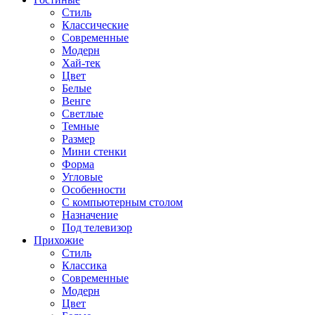
Стиль
Классические
Современные
Модерн
Хай-тек
Цвет
Белые
Венге
Светлые
Темные
Размер
Мини стенки
Форма
Угловые
Особенности
С компьютерным столом
Назначение
Под телевизор
Прихожие
Стиль
Классика
Современные
Модерн
Цвет