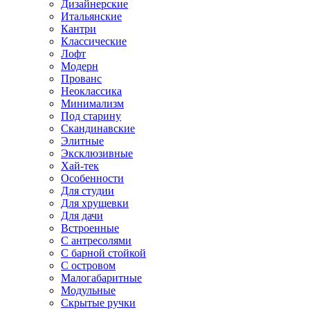
Дизайнерские
Итальянские
Кантри
Классические
Лофт
Модерн
Прованс
Неоклассика
Минимализм
Под старину
Скандинавские
Элитные
Эксклюзивные
Хай-тек
Особенности
Для студии
Для хрущевки
Для дачи
Встроенные
С антресолями
С барной стойкой
С островом
Малогабаритные
Модульные
Скрытые ручки