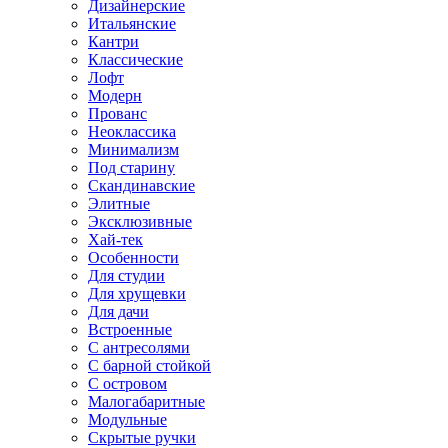
Дизайнерские
Итальянские
Кантри
Классические
Лофт
Модерн
Прованс
Неоклассика
Минимализм
Под старину
Скандинавские
Элитные
Эксклюзивные
Хай-тек
Особенности
Для студии
Для хрущевки
Для дачи
Встроенные
С антресолями
С барной стойкой
С островом
Малогабаритные
Модульные
Скрытые ручки