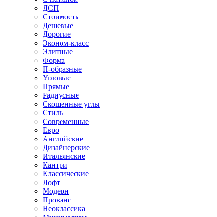
ДСП
Стоимость
Дешевые
Дорогие
Эконом-класс
Элитные
Форма
П-образные
Угловые
Прямые
Радиусные
Скошенные углы
Стиль
Современные
Евро
Английские
Дизайнерские
Итальянские
Кантри
Классические
Лофт
Модерн
Прованс
Неоклассика