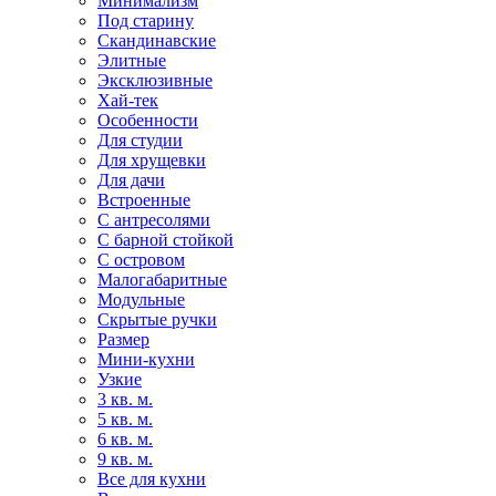
Минимализм
Под старину
Скандинавские
Элитные
Эксклюзивные
Хай-тек
Особенности
Для студии
Для хрущевки
Для дачи
Встроенные
С антресолями
С барной стойкой
С островом
Малогабаритные
Модульные
Скрытые ручки
Размер
Мини-кухни
Узкие
3 кв. м.
5 кв. м.
6 кв. м.
9 кв. м.
Все для кухни