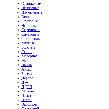
Оранжевые
Вишневые
Изумрудные
Венге
Ореховые
Янтарные
Сиреневые
Салатовые
Фиолетовые
Мятные
Золотые
Синие
Материал
МДФ
Эмаль
Акрил
Береза
Дерево
Дуб
ЛДСП
Массив
Пластик
Шпон
Экошпон
С патиной